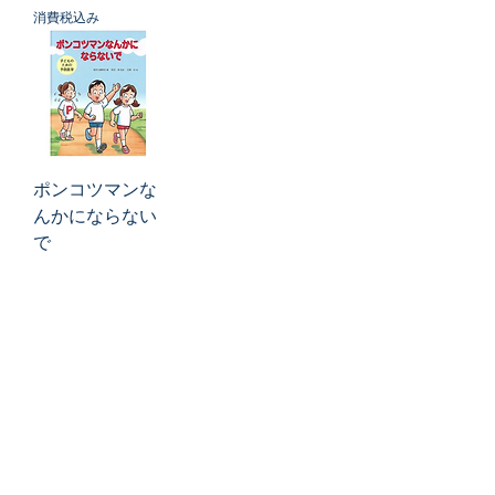
消費税込み
ポンコツマンな
んかにならない
で
価格
￥2,200
消費税込み
メニュー
お知らせ
福音社とは