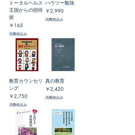
トータルヘルス
ハウツー勉強
王国からの招待
価格
￥2,990
状
消費税込み
価格
￥165
消費税込み
教育カウンセリ
真の教育
ング
価格
￥2,420
価格
￥2,750
消費税込み
消費税込み