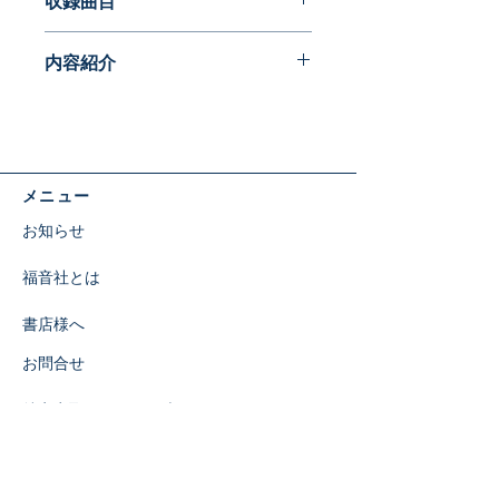
収録曲目
1. カンタービレ ニ長調
内容紹介
2. みどりの柴に
3. いつくしみ深き
内容紹介
4. ひとたびは死にし身も
ヴァイオリンとピアノによる美しい調
5. しずけき河の岸べを
べ。
6. 丘の上の十字架
待望の新アルバム。
7. タイスの瞑想曲
メニュー
CD１枚につき200円が三育教育のた
8. ちいさいひつじ
めに寄付されます。
お知らせ
9. 祈り
10.やすかれわが心よ
福音社とは
書店様へ
お問合せ
特定商取引に関する表示
​SNS