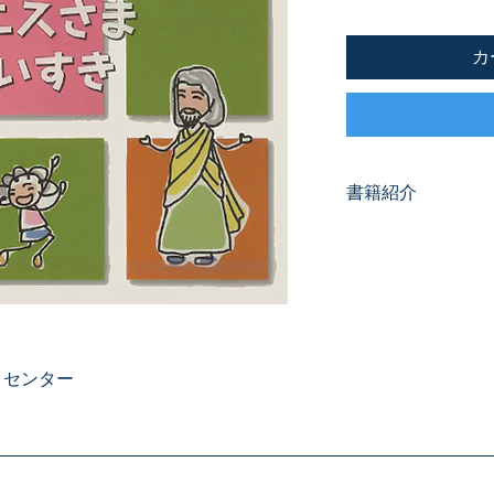
カ
書籍紹介
■《収録曲目》
1.
2.
3.
4.
5.
6.
クセンター
7.
8.
9.
10.
■制作／