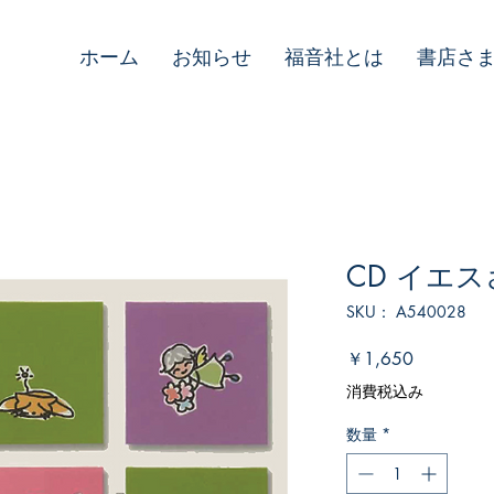
ホーム
お知らせ
福音社とは
書店さ
CD イエ
SKU： A540028
価
￥1,650
格
消費税込み
数量
*