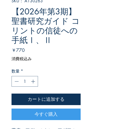
SKU： A130263
【2026年第3期】
聖書研究ガイド コ
リントの信徒への
手紙Ⅰ、Ⅱ
価
￥770
格
消費税込み
数量
*
カートに追加する
今すぐ購入