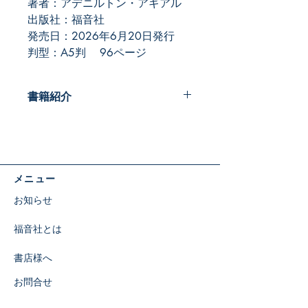
著者：アデニルトン・アギアル
出版社：福音社
発売日：2026年6月20日発行
判型：A5判 96ページ
書籍紹介
『コリントの信徒への手紙』は、新約
聖書の中でも特に実践的で、現代の教
会や信仰者が直面する課題に深く関わ
る書簡です。分裂や対立、道徳的混
メニュー
乱、礼拝のあり方、賜物の用い方な
ど、多くの問題を抱えていたコリント
お知らせ
教会に対し、使徒パウロは福音の真理
に立ち返るよう力強く語りかけまし
福音社とは
た。本書は、その手紙の背景や歴史的
状況を丁寧に解説しながら、パウロが
書店様へ
伝えようとした中心的なメッセージを
明らかにします。
お問合せ