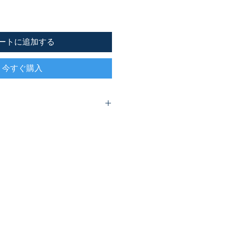
ートに追加する
今すぐ購入
と確信するには、毎日神の声を聞
けることが不可欠です。この能力を
女性ならではの視点で著していま