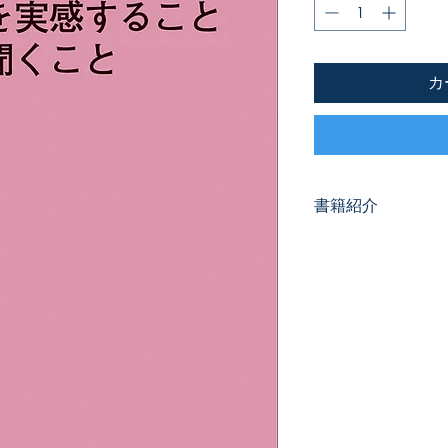
カ
書籍紹介
「これは神の声だ」
き、神の声を聞き分
養う方法について、
す。