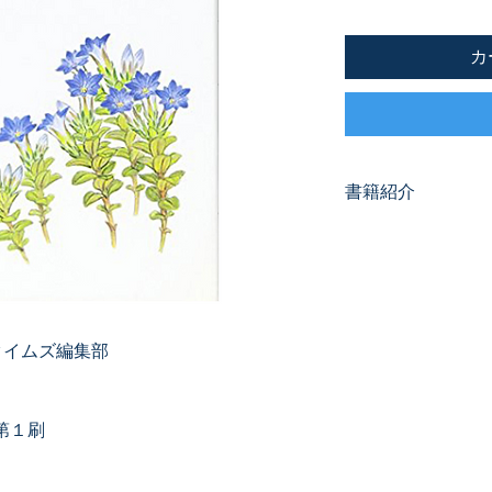
カ
書籍紹介
11年間に及ぶサイ
り豊かな価値ある人
冊。
タイムズ編集部
第１刷