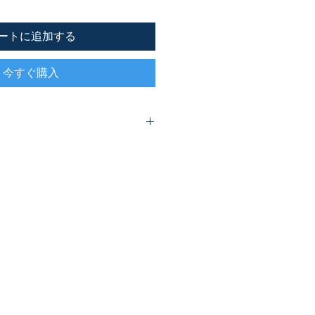
ートに追加する
今すぐ購入
ンズ誌の「今月の言葉」の集大成。よ
生をめざすあなたに贈る待望の１