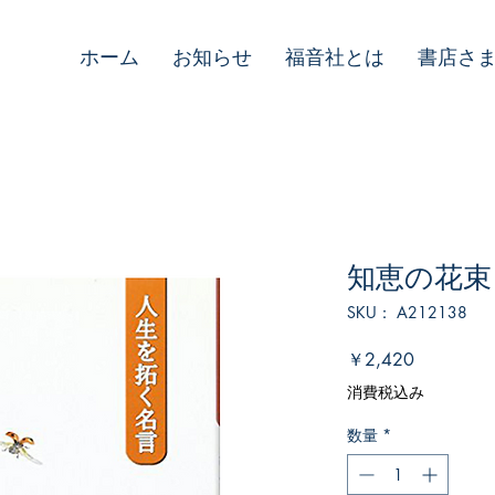
ホーム
お知らせ
福音社とは
書店さ
知恵の花束
SKU： A212138
価
￥2,420
格
消費税込み
数量
*