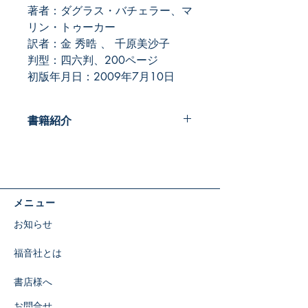
著者：ダグラス・バチェラー、マ
リン・トゥーカー
訳者：金 秀晧 、 千原美沙子
判型：四六判、200ページ
初版年月日：2009年7月10日
書籍紹介
巨大企業の生みの親である大富豪の父
と、芸能界で大活躍する美人で聡明の
母。誰もが羨むセレブな生活のなか
で、ダグは自分がこの世で一番不幸だ
メニュー
と感じていた。
麻薬、暴力、自殺未遂、ホームレス、
お知らせ
食物を探してゴミあさり……。
快楽と興奮を求めて家を飛び出した流
福音社とは
浪の日々の果てに、大峡谷の奥深くの
洞窟で、彼は人生大逆転の驚くべき宝
書店様へ
を発見する……。
2009年に発行され絶版になっていま
お問合せ