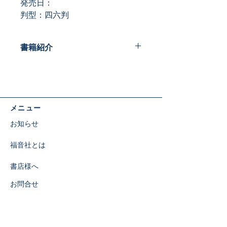
発売日：
判型：四六判
書籍紹介
幸せは遠くにあるのではなく、すぐ目
の前にあります。たとえ小さな愛で
も、与えることによって幸せになりま
す。
メニュー
お知らせ
福音社とは
書店様へ
お問合せ
特定商取引に関する表示
​SNS