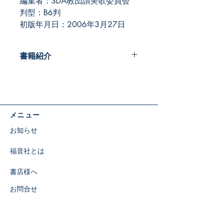
編集者：SDA教団讃美歌委員会
判型：B6判
初版年月日：2006年3月27日
書籍紹介
セブンスデー・アドベンチスト教団オ
リジナルの賛美歌集です。
メニュー
お知らせ
福音社とは
書店様へ
お問合せ
特定商取引に関する表示