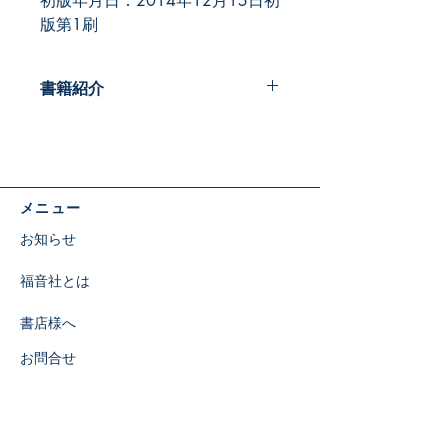
初版年月日：2014年12月15日初
版第1刷
書籍紹介
「各時代の希望」はキリストの教えと
生涯の出来事を通して、キリストがい
かに私たちの希望であるかを示してい
ます。
メニュー
本書を読みはじめると、キリストの語
られた一つひとつの教え、十字架・復
お知らせ
活を頂点とする33年半の生涯が生き
生きと心に迫ってきます。
福音社とは
この度新装文庫判となって発行されま
した。
書店様へ
お問合せ
特定商取引に関する表示
​SNS