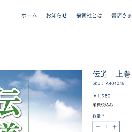
ホーム
お知らせ
福音社とは
書店さ
伝道 上巻
SKU： A404048
価
￥1,980
格
消費税込み
数量
*