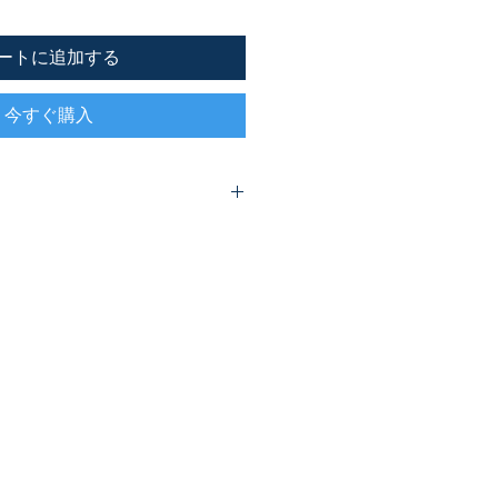
ートに追加する
今すぐ購入
接な関係にあります。伝道をしない
ません。その重要性を繰り返し、い
て訴え、それらを編纂したのが本書
」「都会の大衆」「公衆伝道」「メ
方」など具体的で大切な内容が書か
を伝えたいクリスチャン向けです。