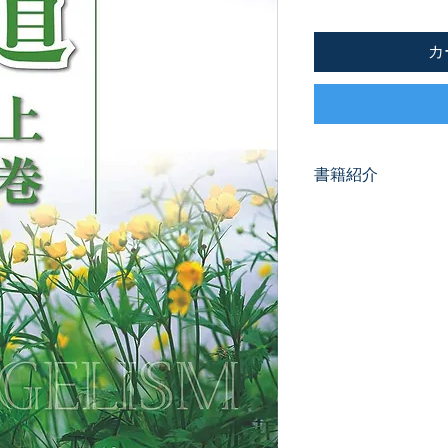
カ
書籍紹介
伝道は信仰生活と密
教会生活は考えられ
ろいろな文書を通し
です。
「福音宣伝への挑戦
ッセージとその伝え
れおり、救いの喜び