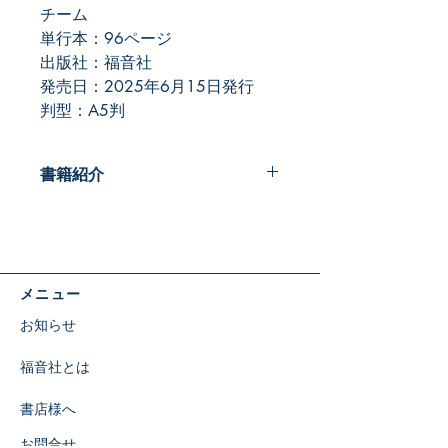
チーム
単行本：96ページ
出版社：福音社
発売日：2025年6月15日発行
判型：A5判
書籍紹介
毎朝1話ずつ読むことで、あなたのラ
イフスタイルを豊かにするためのディ
ボーションブックです。
1年365日分を、季刊発行（年4号）
メニュー
に分割しています。
現代語でわかりやすく、気軽に読むこ
お知らせ
とができ、あなたが人生を前向きに歩
んでいくための指標を聖書から提供し
福音社とは
ます。毎朝継続して読むなら、一日の
スタートが楽しくなることでしょう。
書店様へ
今年の「今日の光」では、エレン・ホ
ワイトが遺したイエスに関する840以
お問合せ