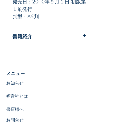
発売日：2010年９月１日 初版第
１刷発行
判型：A5判
書籍紹介
エレン・ホワイトについての集大成と
いってもよい書籍です。
本書は、彼女が終末時代に神から与え
られたメッセンジャーであるという確
メニュー
信を得ていただくために書かれまし
た。翻訳物ではなく、日本人の著者
お知らせ
が、長年の研究の成果をわかりやすく
まとめた書籍です。エレン・ホワイト
福音社とは
の生涯や働き、メッセージはもちろ
ん、出版のプロセスや風聞に関する見
書店様へ
解まで、さまざまな事柄を網羅してい
ます。
お問合せ
【目次】
第１章 エレン・ホワイトの生涯
特定商取引に関する表示