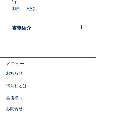
行
判型：A5判
書籍紹介
中学生が使用する安息日学校クラス用
教材の教師用ガイドです。
グレースリンクの思想に基づいて全面
改訂。
メニュー
※1学年で1巻を学び、3年間で全3巻
を網羅するカリキュラムで構成されて
お知らせ
います。
福音社とは
書店様へ
お問合せ
特定商取引に関する表示
​SNS