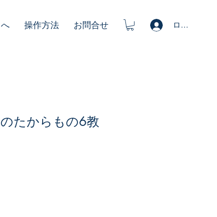
ログイン
まへ
操作方法
お問合せ
のたからもの6教