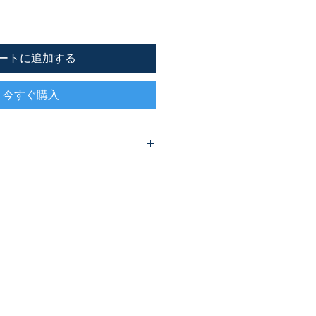
ートに追加する
今すぐ購入
歳）、幼稚科（3～5歳）が使用する
教材の教師用ガイドです。
れに沿ってクラスを導くヒントが掲
教会の状況に応じて、一番学びやす
してください。
たくさん取り上げ、巻末付録も充実
こひつじのうた』、CD『NEWこひ
と内容がリンクしています。
、２年間で全８巻を網羅するカリキュ