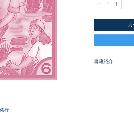
カ
書籍紹介
嬰児科（新生児～2
安息日学校クラス用
グレースリンクの流
載されています。各
いプログラムを選択
工作のアイディアを
版発行
しています。
別売りの歌集『NEW
つじのうた1～8』
※1年で4巻を学び