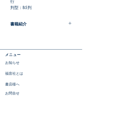
行
判型：B5判
書籍紹介
小学校上級生（4～6年）が使用する
安息日学校クラス用教材です。
1学年で4巻を学び、３年間で全12巻
を網羅するカリキュラムで構成されて
メニュー
います。
イエスさまとの個人的な関係を育てる
お知らせ
ことを目的に、グレースリンクの理念
に基づいて編集されました。
福音社とは
世界総会発行の子ども向け聖書研究ガ
イドを日本向けに翻訳。
書店様へ
原題："PRIMARY Bible Study Guide "
著者：Rene Alexenko Evans, Noelene
お問合せ
Johnsson, Denise Valenzuela
あらすじ
特定商取引に関する表示
【目次】
​SNS
1. それでも神さまの家族