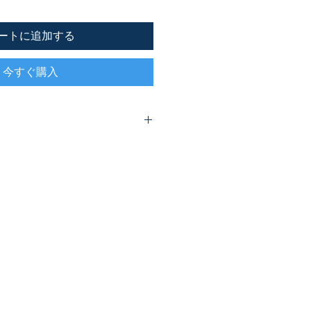
ートに追加する
今すぐ購入
どうすれば得、そこに留まることが
状況によって揺れ動くことのない神
ば築くことができるのか。聖書の歴
係を再確認します。
我々のためになされる大いなる御業
よって、神が今日我々のためになし
御業――つい見過ごしやすい日常の
ることができます。」（本文より）