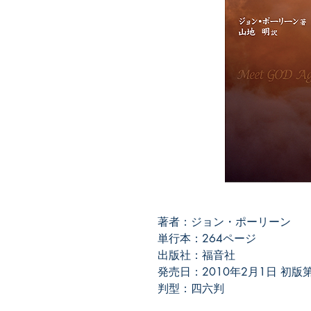
著者：ジョン・ポーリーン
単行本：264ページ
出版社：福音社
発売日：2010年2月1日 初版
判型：四六判