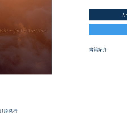
カ
書籍紹介
神との正しい関係を
できるのか。また、
との関係をどうすれ
史を通して神との関
「神が過去において
を心に留めることに
ておられる大いなる
事柄――に目を向け
第1刷発行