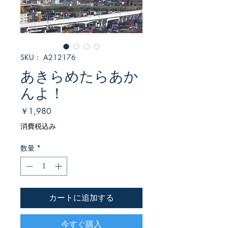
SKU： A212176
あきらめたらあか
んよ！
価
￥1,980
格
消費税込み
数量
*
カートに追加する
今すぐ購入