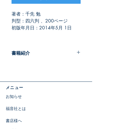
著者：千先 勉
判型：四六判 、200ページ
初版年月日：2014年5月 1日
書籍紹介
生きるというのは本当に大変なことで
ある。
不本意な生き方を選ばざるを得ないこ
とがある。
メニュー
生きる自信がなくなることもある。
それでも、「これでよかった」と自ら
お知らせ
思える生き方をおくりたい。
そう願っている人たちへ、牧師がおく
福音社とは
る人生の応援歌。
あなたの心にじんわりしみます！
書店様へ