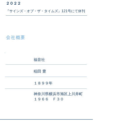
​２０２２
『サインズ・オブ・ザ・タイムズ』121号にて休刊
会社概要
福音社
社 名
稲田 豊
代表者
１８９９年
​設 立
神奈川県横浜市旭区上川井町
所在地
１９６６ Ｆ３０
メニュー