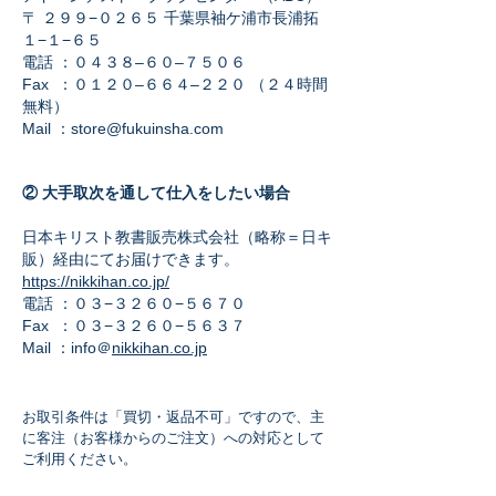
〒 ２９９−０２６５ 千葉県袖ケ浦市長浦拓
１−１−６５
電話 ：０４３８–６０–７５０６
Fax ：０１２０–６６４–２２０ （２４時間
無料）
Mail ：
store@fukuinsha.com
② 大手取次を通して仕入をしたい場合
日本キリスト教書販売株式会社（略称＝日キ
販）経由にてお届けできます。
https://nikkihan.co.jp/
電話 ：０３−３２６０−５６７０
Fax ：０３−３２６０−５６３７
Mail ：info＠
nikkihan.co.jp
お取引条件は「買切・返品不可」ですので、主
に客注（お客様からのご注文）への対応として
ご利用ください。